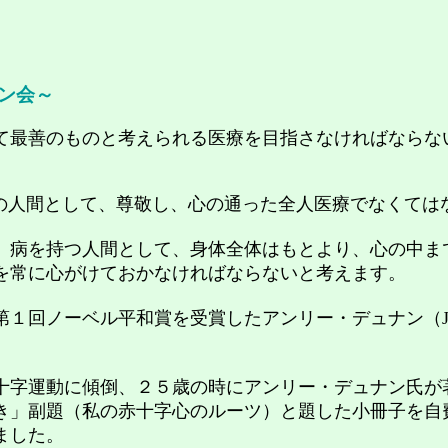
ン会～
て最善のものと考えられる医療を目
指さなければならな
の人間として、尊敬し、心の通った全人医療でなくては
病を持つ人間として、身体全体はもとより、心の中ま
を常に心がけておかなければならないと考えます。
第１回ノーベル平和賞を受賞したアンリー・デュナン
（J
字運動に傾倒、２５歳の時にアンリー・デュナン氏が
き」副題（私の赤十字心のルーツ）と題した小冊子を自
ました。